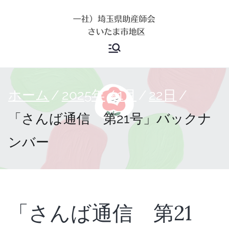
埼玉県助産
師会 さい
ホーム
2025年
1月
22日
たま市地区
「さんば通信 第21号」バックナ
ンバー
「さんば通信 第21