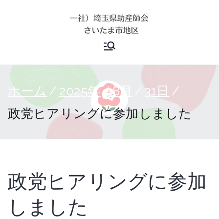
埼玉県助産
師会 さい
ホーム
2025年
8月
31日
たま市地区
政党ヒアリングに参加しました
政党ヒアリングに参加
しました