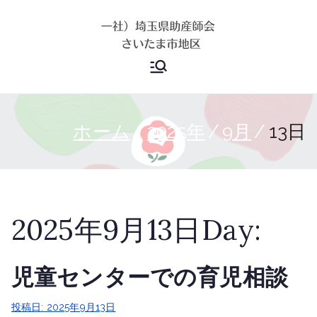
内
容
を
埼玉県助産
ス
キ
師会 さい
ッ
プ
ホーム
2025年
9月
13日
たま市地区
2025年9月13日
Day:
児童センターでの育児相談
投稿日:
2025年9月13日